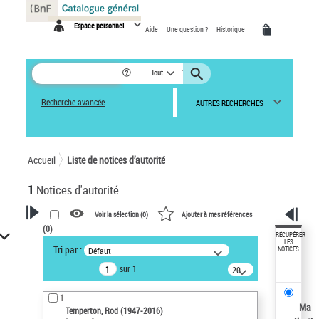
Panneau de gestion des cookies
Espace personnel
Aide
Une question ?
Historique
Tout
Recherche avancée
AUTRES RECHERCHES
Accueil
Liste de notices d’autorité
1
Notices d'autorité
Voir la sélection (
0
)
Ajouter à mes références
(
0
)
VOTRE RECHERCHE
RÉCUPÉRER
LES
Tri par :
Défaut
NOTICES
Recherche avancée dans les
sur 1
notices d’autorité
20
résultats/page
Œuvres liées à l'auteur :
1
Temperton, Rod (1947-2016)
Ma
Temperton, Rod (1947-2016)