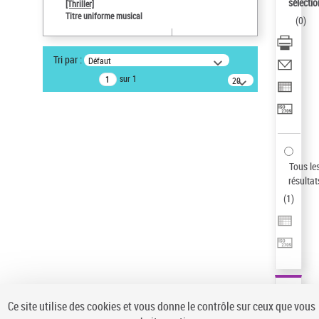
sélectio
[Thriller]
Pays
Titre uniforme musical
(
0
)
ne s'applique pas
Auteur d’œuvre
Tri par :
Défaut
Temperton, Rod (1947-2016)
sur 1
20
résultats/page
Type de notice d'autorité
Œuvre
Sauvegarder votre recherche
AFFINER
Tous le
Type de notice d'autorité
résultat
(
1
)
Œuvre
(1)
Titre uniforme musical
(1)
Statut de la notice d’autorité
Pays
Auteur d’œuvre
Ce site utilise des cookies et vous donne le contrôle sur ceux que vous