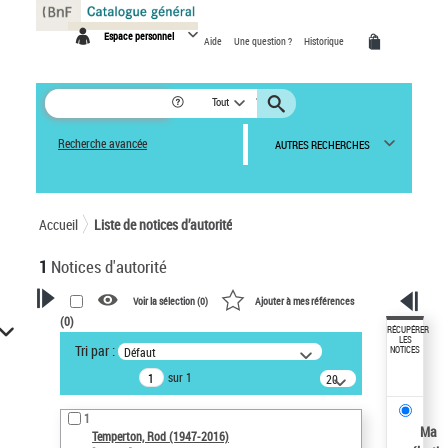
Panneau de gestion des cookies
Espace personnel
Aide
Une question ?
Historique
Tout
Recherche avancée
AUTRES RECHERCHES
Accueil
Liste de notices d’autorité
1
Notices d'autorité
Voir la sélection (
0
)
Ajouter à mes références
(
0
)
VOTRE RECHERCHE
RÉCUPÉRER
LES
Tri par :
Défaut
NOTICES
Recherche avancée dans les
sur 1
notices d’autorité
20
résultats/page
Œuvres liées à l'auteur :
1
Temperton, Rod (1947-2016)
Ma
Temperton, Rod (1947-2016)