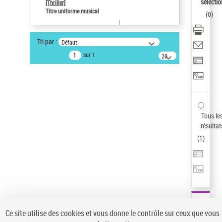
sélectio
[Thriller]
Pays
Titre uniforme musical
(
0
)
ne s'applique pas
Statut de la notice d’autorité
Tri par :
Défaut
Notice élémentaire
sur 1
20
résultats/page
Type de notice d'autorité
Œuvre
Sauvegarder votre recherche
AFFINER
Tous le
Type de notice d'autorité
résultat
(
1
)
Œuvre
(1)
Titre uniforme musical
(1)
Statut de la notice d’autorité
Pays
Auteur d’œuvre
Ce site utilise des cookies et vous donne le contrôle sur ceux que vous