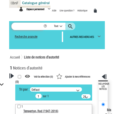
Panneau de gestion des cookies
Espace personnel
Aide
Une question ?
Historique
Tout
Recherche avancée
AUTRES RECHERCHES
Accueil
Liste de notices d’autorité
1
Notices d'autorité
Voir la sélection (
0
)
Ajouter à mes références
(
0
)
VOTRE RECHERCHE
RÉCUPÉRER
LES
Tri par :
Défaut
NOTICES
Recherche avancée dans les
sur 1
notices d’autorité
20
résultats/page
Œuvres liées à l'auteur :
1
Temperton, Rod (1947-2016)
Ma
Temperton, Rod (1947-2016)