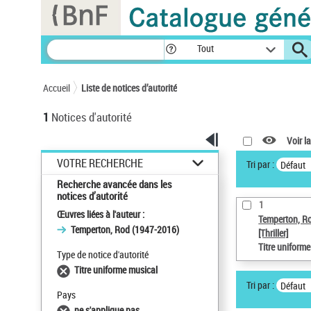
Panneau de gestion des cookies
Tout
Accueil
Liste de notices d’autorité
1
Notices d'autorité
Voir la
VOTRE RECHERCHE
Tri par :
Défaut
Recherche avancée dans les
notices d’autorité
1
Œuvres liées à l'auteur :
Temperton, R
Temperton, Rod (1947-2016)
[Thriller]
Titre uniform
Type de notice d'autorité
Titre uniforme musical
Tri par :
Défaut
Pays
ne s'applique pas