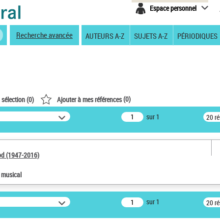
Espace personnel
Recherche avancée
AUTEURS A-Z
SUJETS A-Z
PÉRIODIQUES
(
0
)
 sélection (
0
)
Ajouter à mes références
sur 1
20 r
od (1947-2016)
e musical
sur 1
20 r