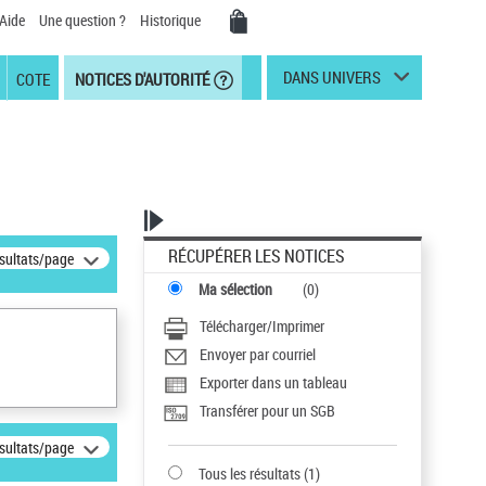
Aide
Une question ?
Historique
DANS UNIVERS
COTE
NOTICES D'AUTORITÉ
RÉCUPÉRER LES NOTICES
ésultats/page
Ma sélection
(
0
)
Télécharger/Imprimer
Envoyer par courriel
Exporter dans un tableau
Transférer pour un SGB
ésultats/page
Tous les résultats
(
1
)