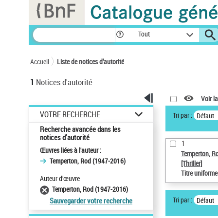
Panneau de gestion des cookies
Tout
Accueil
Liste de notices d’autorité
1
Notices d'autorité
Voir la
VOTRE RECHERCHE
Tri par :
Défaut
Recherche avancée dans les
notices d’autorité
1
Œuvres liées à l'auteur :
Temperton, R
Temperton, Rod (1947-2016)
[Thriller]
Titre uniform
Auteur d’œuvre
Temperton, Rod (1947-2016)
Tri par :
Défaut
Sauvegarder votre recherche