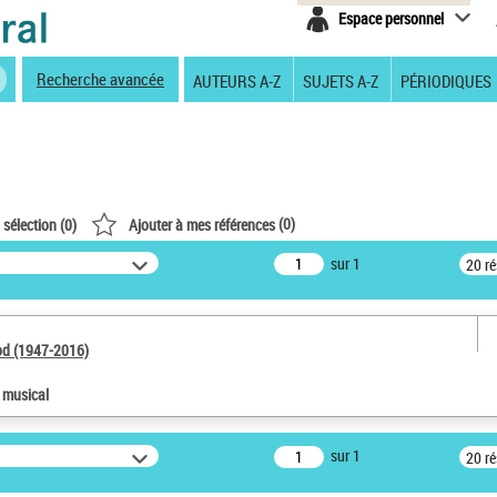
Espace personnel
Recherche avancée
AUTEURS A-Z
SUJETS A-Z
PÉRIODIQUES
(
0
)
 sélection (
0
)
Ajouter à mes références
sur 1
20 r
od (1947-2016)
e musical
sur 1
20 r