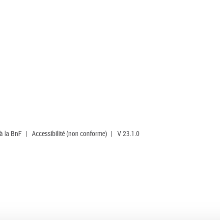
 à la BnF
|
Accessibilité (non conforme)
|
V 23.1.0