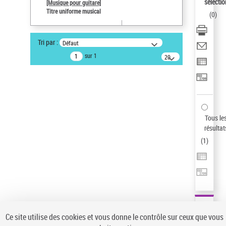
sélectio
[Musique pour guitare]
Statut de la notice d’autorité
Titre uniforme musical
(
0
)
Notice élémentaire
Type de notice d'autorité
Tri par :
Défaut
Œuvre
sur 1
20
Sauvegarder votre recherche
résultats/page
AFFINER
Type de notice d'autorité
Œuvre
(1)
Tous le
Titre uniforme musical
(1)
résultat
(
1
)
Statut de la notice d’autorité
Pays
Auteur d’œuvre
Ce site utilise des cookies et vous donne le contrôle sur ceux que vous