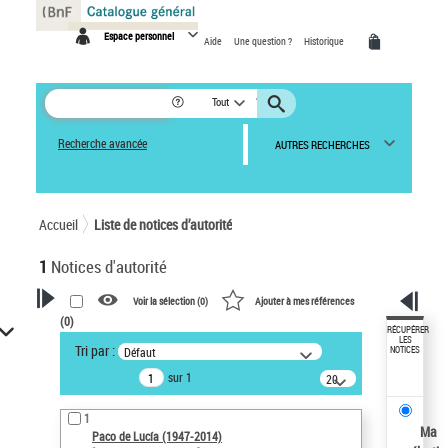
Panneau de gestion des cookies
Espace personnel
Aide
Une question ?
Historique
Tout
Recherche avancée
AUTRES RECHERCHES
Accueil
Liste de notices d’autorité
1
Notices d'autorité
Voir la sélection (
0
)
Ajouter à mes références
(
0
)
VOTRE RECHERCHE
RÉCUPÉRER
LES
Tri par :
Défaut
NOTICES
Recherche avancée dans les
sur 1
notices d’autorité
20
résultats/page
Œuvres liées à l'auteur :
1
Paco de Lucía (1947-2014)
Ma
Paco de Lucía (1947-2014)