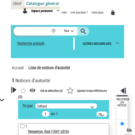
Panneau de gestion des cookies
Espace personnel
Aide
Une question ?
Historique
Tout
Recherche avancée
AUTRES RECHERCHES
Accueil
Liste de notices d’autorité
1
Notices d'autorité
Voir la sélection (
0
)
Ajouter à mes références
(
0
)
VOTRE RECHERCHE
RÉCUPÉRER
LES
Tri par :
Défaut
NOTICES
Recherche avancée dans les
sur 1
notices d’autorité
20
résultats/page
Œuvres liées à l'auteur :
1
Temperton, Rod (1947-2016)
Ma
Temperton, Rod (1947-2016)