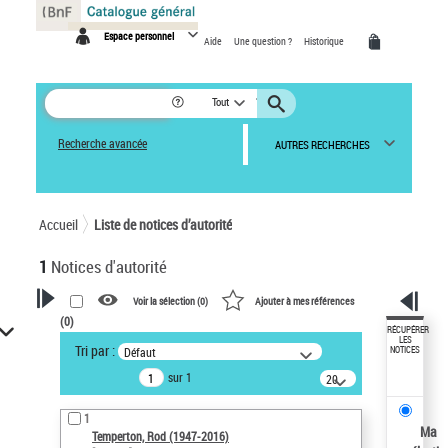
Panneau de gestion des cookies
Espace personnel
Aide
Une question ?
Historique
Tout
Recherche avancée
AUTRES RECHERCHES
Accueil
Liste de notices d’autorité
1
Notices d'autorité
Voir la sélection (
0
)
Ajouter à mes références
(
0
)
VOTRE RECHERCHE
RÉCUPÉRER
LES
Tri par :
Défaut
NOTICES
Recherche avancée dans les
sur 1
notices d’autorité
20
résultats/page
Œuvres liées à l'auteur :
1
Temperton, Rod (1947-2016)
Ma
Temperton, Rod (1947-2016)