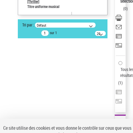
sélectio
[Thriller]
Auteur d’œuvre
Titre uniforme musical
(
0
)
Temperton, Rod (1947-2016)
Type de notice d'autorité
Tri par :
Défaut
Œuvre
sur 1
20
résultats/page
Pays
ne s'applique pas
Statut de la notice d’autorité
Notice élémentaire
Sauvegarder votre recherche
Tous le
résultat
AFFINER
(
1
)
Type de notice d'autorité
Œuvre
(1)
Titre uniforme musical
(1)
Statut de la notice d’autorité
Ce site utilise des cookies et vous donne le contrôle sur ceux que vous
Pays