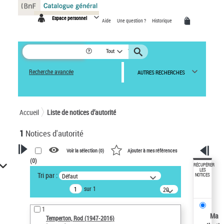
Panneau de gestion des cookies
Espace personnel
Aide
Une question ?
Historique
Tout
Recherche avancée
AUTRES RECHERCHES
Accueil
Liste de notices d’autorité
1
Notices d'autorité
Voir la sélection (
0
)
Ajouter à mes références
(
0
)
VOTRE RECHERCHE
RÉCUPÉRER
LES
Tri par :
Défaut
NOTICES
Recherche avancée dans les
sur 1
notices d’autorité
20
résultats/page
Œuvres liées à l'auteur :
1
Temperton, Rod (1947-2016)
Ma
Temperton, Rod (1947-2016)