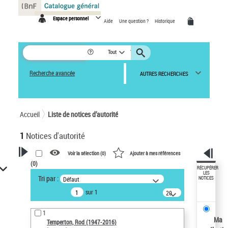
Panneau de gestion des cookies
Espace personnel
Aide
Une question ?
Historique
Tout
Recherche avancée
AUTRES RECHERCHES
Accueil
Liste de notices d’autorité
1
Notices d'autorité
Voir la sélection (
0
)
Ajouter à mes références
(
0
)
VOTRE RECHERCHE
RÉCUPÉRER
LES
Tri par :
Défaut
NOTICES
Recherche avancée dans les
sur 1
notices d’autorité
20
résultats/page
Œuvres liées à l'auteur :
1
Temperton, Rod (1947-2016)
Ma
Temperton, Rod (1947-2016)