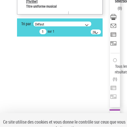
Sauvegarder votre recherche
sélectio
[Thriller]
Titre uniforme musical
(
0
)
AFFINER
Type de notice d'autorité
Tri par :
Défaut
Œuvre
(1)
sur 1
20
résultats/page
Titre uniforme musical
(1)
Statut de la notice d’autorité
Pays
Auteur d’œuvre
Tous le
résultat
(
1
)
Ce site utilise des cookies et vous donne le contrôle sur ceux que vous