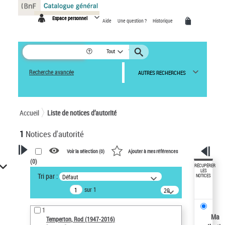
Panneau de gestion des cookies
Espace personnel
Aide
Une question ?
Historique
Tout
Recherche avancée
AUTRES RECHERCHES
Accueil
Liste de notices d’autorité
1
Notices d'autorité
Voir la sélection (
0
)
Ajouter à mes références
(
0
)
VOTRE RECHERCHE
RÉCUPÉRER
LES
Tri par :
Défaut
NOTICES
Recherche avancée dans les
sur 1
notices d’autorité
20
résultats/page
Œuvres liées à l'auteur :
1
Temperton, Rod (1947-2016)
Ma
Temperton, Rod (1947-2016)