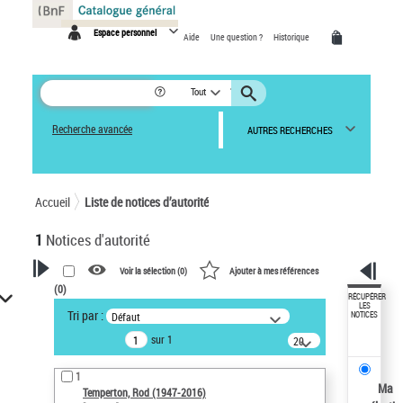
Panneau de gestion des cookies
Espace personnel
Aide
Une question ?
Historique
Tout
Recherche avancée
AUTRES RECHERCHES
Accueil
Liste de notices d’autorité
1
Notices d'autorité
Voir la sélection (
0
)
Ajouter à mes références
(
0
)
VOTRE RECHERCHE
RÉCUPÉRER
LES
Tri par :
Défaut
NOTICES
Recherche avancée dans les
sur 1
notices d’autorité
20
résultats/page
Œuvres liées à l'auteur :
1
Temperton, Rod (1947-2016)
Ma
Temperton, Rod (1947-2016)