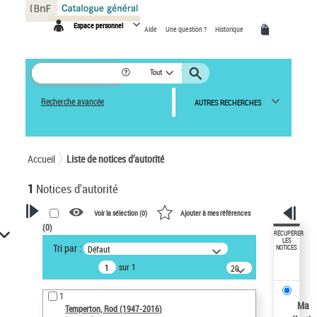
Panneau de gestion des cookies
Espace personnel
Aide
Une question ?
Historique
Tout
Recherche avancée
AUTRES RECHERCHES
Accueil
Liste de notices d’autorité
1
Notices d'autorité
Voir la sélection (
0
)
Ajouter à mes références
(
0
)
VOTRE RECHERCHE
RÉCUPÉRER
LES
Tri par :
Défaut
NOTICES
Recherche avancée dans les
sur 1
notices d’autorité
20
résultats/page
Œuvres liées à l'auteur :
1
Temperton, Rod (1947-2016)
Ma
Temperton, Rod (1947-2016)