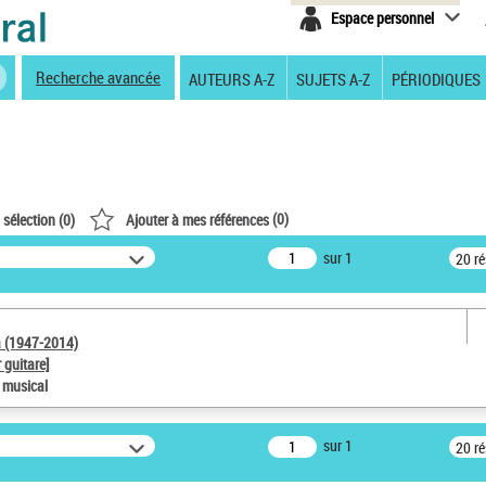
Espace personnel
Recherche avancée
AUTEURS A-Z
SUJETS A-Z
PÉRIODIQUES
(
0
)
 sélection (
0
)
Ajouter à mes références
sur 1
20 r
a (1947-2014)
 guitare]
e musical
sur 1
20 r