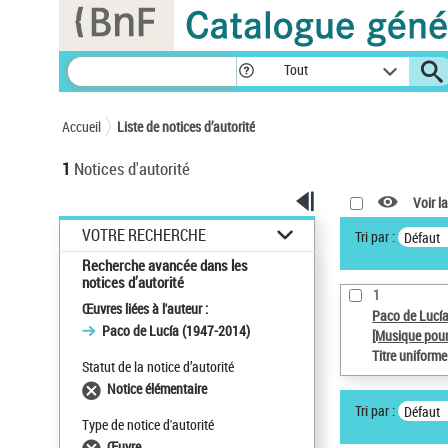
Panneau de gestion des cookies
Tout
Accueil
Liste de notices d’autorité
1
Notices d'autorité
Voir la
VOTRE RECHERCHE
Tri par :
Défaut
Recherche avancée dans les
notices d’autorité
1
Œuvres liées à l'auteur :
Paco de Lucí
Paco de Lucía (1947-2014)
[Musique pour
Titre uniform
Statut de la notice d’autorité
Notice élémentaire
Tri par :
Défaut
Type de notice d'autorité
Œuvre