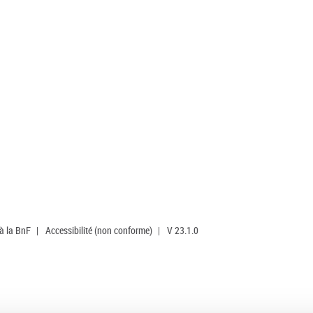
 à la BnF
|
Accessibilité (non conforme)
|
V 23.1.0