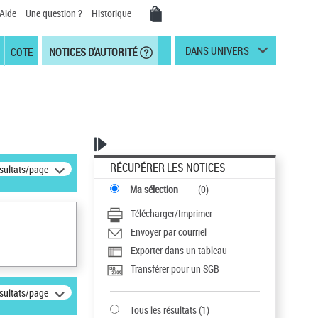
Aide
Une question ?
Historique
DANS UNIVERS
COTE
NOTICES D'AUTORITÉ
RÉCUPÉRER LES NOTICES
ésultats/page
Ma sélection
(
0
)
Télécharger/Imprimer
Envoyer par courriel
Exporter dans un tableau
Transférer pour un SGB
ésultats/page
Tous les résultats
(
1
)