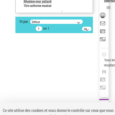
sélectio
[Musique pour guitare]
Statut de la notice d’autorité
Titre uniforme musical
(
0
)
Notice élémentaire
Sauvegarder votre recherche
Tri par :
Défaut
AFFINER
sur 1
20
résultats/page
Type de notice d'autorité
Œuvre
(1)
Titre uniforme musical
(1)
Statut de la notice d’autorité
Tous le
résultat
Pays
(
1
)
Auteur d’œuvre
Ce site utilise des cookies et vous donne le contrôle sur ceux que vous