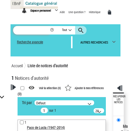
Panneau de gestion des cookies
Espace personnel
Aide
Une question ?
Historique
Tout
Recherche avancée
AUTRES RECHERCHES
Accueil
Liste de notices d’autorité
1
Notices d'autorité
Voir la sélection (
0
)
Ajouter à mes références
(
0
)
VOTRE RECHERCHE
RÉCUPÉRER
LES
Tri par :
Défaut
NOTICES
Recherche avancée dans les
sur 1
notices d’autorité
20
résultats/page
Œuvres liées à l'auteur :
1
Paco de Lucía (1947-2014)
Ma
Paco de Lucía (1947-2014)