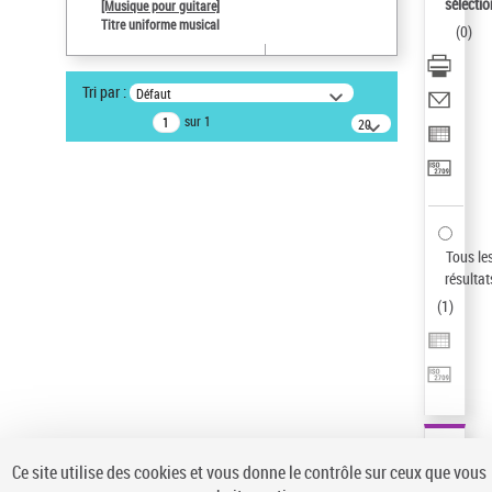
Sauvegarder votre recherche
sélectio
[Musique pour guitare]
Titre uniforme musical
(
0
)
AFFINER
Type de notice d'autorité
Tri par :
Défaut
Œuvre
(1)
sur 1
20
résultats/page
Titre uniforme musical
(1)
Statut de la notice d’autorité
Pays
Auteur d’œuvre
Tous le
résultat
(
1
)
Ce site utilise des cookies et vous donne le contrôle sur ceux que vous