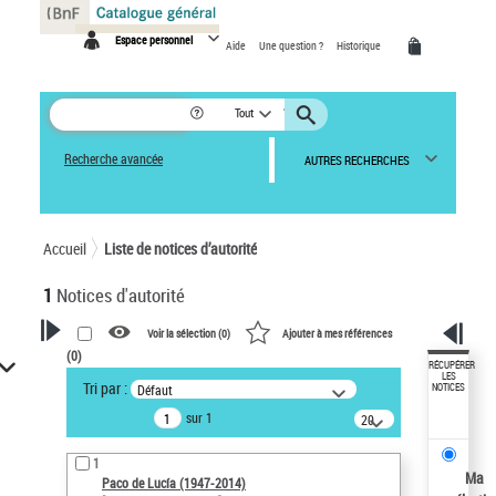
Panneau de gestion des cookies
Espace personnel
Aide
Une question ?
Historique
Tout
Recherche avancée
AUTRES RECHERCHES
Accueil
Liste de notices d’autorité
1
Notices d'autorité
Voir la sélection (
0
)
Ajouter à mes références
(
0
)
VOTRE RECHERCHE
RÉCUPÉRER
LES
Tri par :
Défaut
NOTICES
Recherche avancée dans les
sur 1
notices d’autorité
20
résultats/page
Œuvres liées à l'auteur :
1
Paco de Lucía (1947-2014)
Ma
Paco de Lucía (1947-2014)