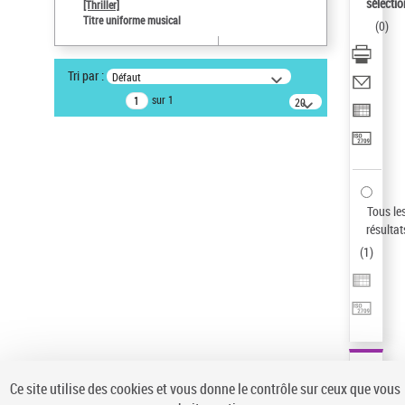
sélectio
[Thriller]
Auteur d’œuvre
Titre uniforme musical
(
0
)
Temperton, Rod (1947-2016)
Pays
Tri par :
Défaut
ne s'applique pas
sur 1
20
résultats/page
Statut de la notice d’autorité
Notice élémentaire
Sauvegarder votre recherche
AFFINER
Tous le
Type de notice d'autorité
résultat
(
1
)
Œuvre
(1)
Titre uniforme musical
(1)
Statut de la notice d’autorité
Pays
Auteur d’œuvre
Ce site utilise des cookies et vous donne le contrôle sur ceux que vous