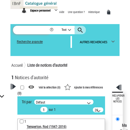
Panneau de gestion des cookies
Espace personnel
Aide
Une question ?
Historique
Tout
Recherche avancée
AUTRES RECHERCHES
Accueil
Liste de notices d’autorité
1
Notices d'autorité
Voir la sélection (
0
)
Ajouter à mes références
(
0
)
VOTRE RECHERCHE
RÉCUPÉRER
LES
Tri par :
Défaut
NOTICES
Recherche avancée dans les
sur 1
notices d’autorité
20
résultats/page
Œuvres liées à l'auteur :
1
Temperton, Rod (1947-2016)
Ma
Temperton, Rod (1947-2016)