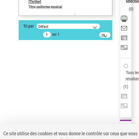
sélectio
[Thriller]
Pays
Titre uniforme musical
(
0
)
ne s'applique pas
Sauvegarder votre recherche
Tri par :
Défaut
AFFINER
sur 1
20
résultats/page
Type de notice d'autorité
Œuvre
(1)
Titre uniforme musical
(1)
Statut de la notice d’autorité
Tous le
résultat
Pays
(
1
)
Auteur d’œuvre
Ce site utilise des cookies et vous donne le contrôle sur ceux que vous