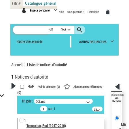
Panneau de gestion des cookies
Espace personnel
Aide
Une question ?
Historique
Tout
Recherche avancée
AUTRES RECHERCHES
Accueil
Liste de notices d’autorité
1
Notices d'autorité
Voir la sélection (
0
)
Ajouter à mes références
(
0
)
VOTRE RECHERCHE
RÉCUPÉRER
LES
Tri par :
Défaut
NOTICES
Recherche avancée dans les
sur 1
notices d’autorité
20
résultats/page
Œuvres liées à l'auteur :
1
Temperton, Rod (1947-2016)
Ma
Temperton, Rod (1947-2016)