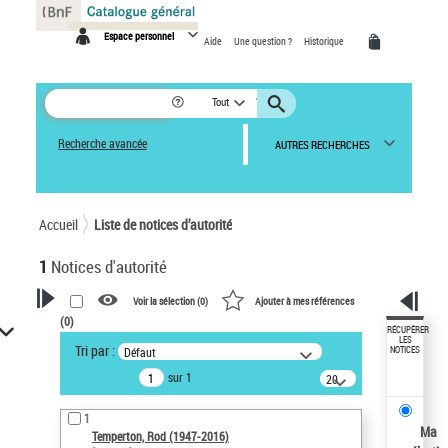
Panneau de gestion des cookies
Espace personnel
Aide
Une question ?
Historique
Tout
Recherche avancée
AUTRES RECHERCHES
Accueil
Liste de notices d’autorité
1
Notices d'autorité
Voir la sélection (
0
)
Ajouter à mes références
(
0
)
VOTRE RECHERCHE
RÉCUPÉRER
LES
Tri par :
Défaut
NOTICES
Recherche avancée dans les
sur 1
notices d’autorité
20
résultats/page
Œuvres liées à l'auteur :
1
Temperton, Rod (1947-2016)
Ma
Temperton, Rod (1947-2016)