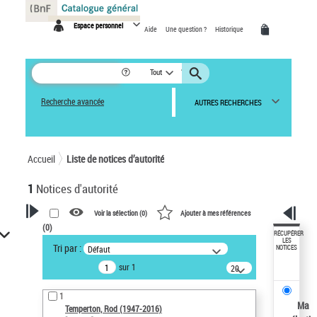
Panneau de gestion des cookies
Espace personnel
Aide
Une question ?
Historique
Tout
Recherche avancée
AUTRES RECHERCHES
Accueil
Liste de notices d’autorité
1
Notices d'autorité
Voir la sélection (
0
)
Ajouter à mes références
(
0
)
VOTRE RECHERCHE
RÉCUPÉRER
LES
Tri par :
Défaut
NOTICES
Recherche avancée dans les
sur 1
notices d’autorité
20
résultats/page
Œuvres liées à l'auteur :
1
Temperton, Rod (1947-2016)
Ma
Temperton, Rod (1947-2016)