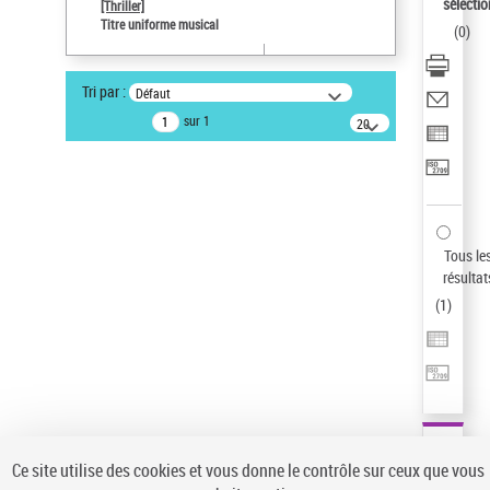
Sauvegarder votre recherche
sélectio
[Thriller]
Titre uniforme musical
(
0
)
AFFINER
Type de notice d'autorité
Tri par :
Défaut
Œuvre
(1)
sur 1
20
résultats/page
Titre uniforme musical
(1)
Statut de la notice d’autorité
Pays
Auteur d’œuvre
Tous le
résultat
(
1
)
Ce site utilise des cookies et vous donne le contrôle sur ceux que vous