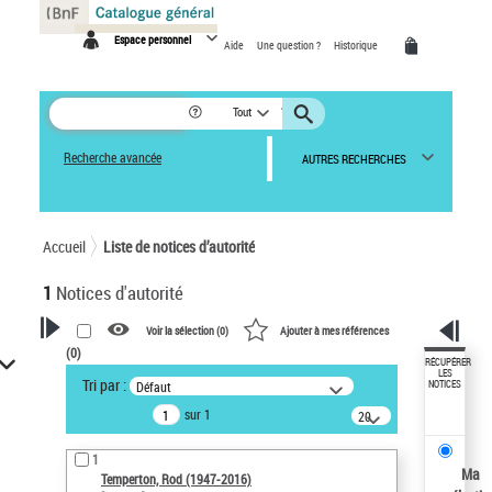
Panneau de gestion des cookies
Espace personnel
Aide
Une question ?
Historique
Tout
Recherche avancée
AUTRES RECHERCHES
Accueil
Liste de notices d’autorité
1
Notices d'autorité
Voir la sélection (
0
)
Ajouter à mes références
(
0
)
VOTRE RECHERCHE
RÉCUPÉRER
LES
Tri par :
Défaut
NOTICES
Recherche avancée dans les
sur 1
notices d’autorité
20
résultats/page
Œuvres liées à l'auteur :
1
Temperton, Rod (1947-2016)
Ma
Temperton, Rod (1947-2016)