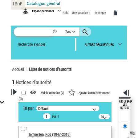
Panneau de gestion des cookies
Espace personnel
Aide
Une question ?
Historique
Tout
Recherche avancée
AUTRES RECHERCHES
Accueil
Liste de notices d’autorité
1
Notices d'autorité
Voir la sélection (
0
)
Ajouter à mes références
(
0
)
VOTRE RECHERCHE
RÉCUPÉRER
LES
Tri par :
Défaut
NOTICES
Recherche avancée dans les
sur 1
notices d’autorité
20
résultats/page
Œuvres liées à l'auteur :
1
Temperton, Rod (1947-2016)
Ma
Temperton, Rod (1947-2016)