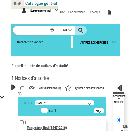
Panneau de gestion des cookies
Espace personnel
Aide
Une question ?
Historique
Tout
Recherche avancée
AUTRES RECHERCHES
Accueil
Liste de notices d’autorité
1
Notices d'autorité
Voir la sélection (
0
)
Ajouter à mes références
(
0
)
VOTRE RECHERCHE
RÉCUPÉRER
LES
Tri par :
Défaut
NOTICES
Recherche avancée dans les
sur 1
notices d’autorité
20
résultats/page
Œuvres liées à l'auteur :
1
Temperton, Rod (1947-2016)
Ma
Temperton, Rod (1947-2016)