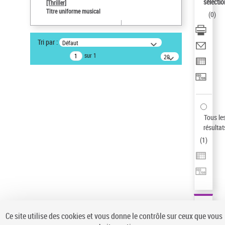
sélectio
[Thriller]
Auteur d’œuvre
Titre uniforme musical
(
0
)
Temperton, Rod (1947-2016)
Type de notice d'autorité
Tri par :
Défaut
Titre uniforme musical
sur 1
20
résultats/page
Pays
ne s'applique pas
Sauvegarder votre recherche
AFFINER
Tous le
Type de notice d'autorité
résultat
(
1
)
Œuvre
(1)
Titre uniforme musical
(1)
Statut de la notice d’autorité
Pays
Auteur d’œuvre
Ce site utilise des cookies et vous donne le contrôle sur ceux que vous