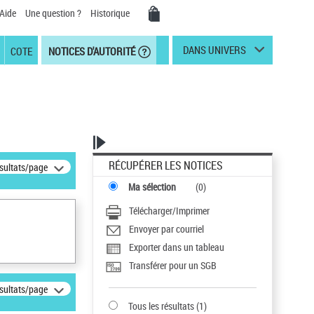
Aide
Une question ?
Historique
DANS UNIVERS
COTE
NOTICES D'AUTORITÉ
RÉCUPÉRER LES NOTICES
ésultats/page
Ma sélection
(
0
)
Télécharger/Imprimer
Envoyer par courriel
Exporter dans un tableau
Transférer pour un SGB
ésultats/page
Tous les résultats
(
1
)