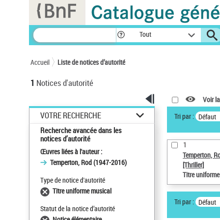
Panneau de gestion des cookies
Tout
Accueil
Liste de notices d’autorité
1
Notices d'autorité
Voir la
VOTRE RECHERCHE
Tri par :
Défaut
Recherche avancée dans les
notices d’autorité
1
Œuvres liées à l'auteur :
Temperton, R
Temperton, Rod (1947-2016)
[Thriller]
Titre uniform
Type de notice d'autorité
Titre uniforme musical
Tri par :
Défaut
Statut de la notice d’autorité
Notice élémentaire