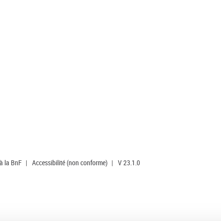
 à la BnF
|
Accessibilité (non conforme)
|
V 23.1.0