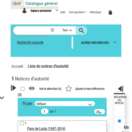
Panneau de gestion des cookies
Espace personnel
Aide
Une question ?
Historique
Tout
Recherche avancée
AUTRES RECHERCHES
Accueil
Liste de notices d’autorité
1
Notices d'autorité
Voir la sélection (
0
)
Ajouter à mes références
(
0
)
VOTRE RECHERCHE
RÉCUPÉRER
LES
Tri par :
Défaut
NOTICES
Recherche avancée dans les
sur 1
notices d’autorité
20
résultats/page
Œuvres liées à l'auteur :
1
Paco de Lucía (1947-2014)
Ma
Paco de Lucía (1947-2014)