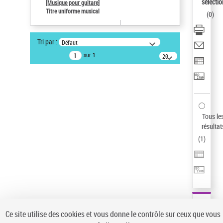
sélectio
[Musique pour guitare]
Type de notice d'autorité
Titre uniforme musical
(
0
)
Titre uniforme musical
Sauvegarder votre recherche
Tri par :
Défaut
AFFINER
sur 1
20
résultats/page
Type de notice d'autorité
Œuvre
(1)
Titre uniforme musical
(1)
Statut de la notice d’autorité
Tous le
résultat
Pays
(
1
)
Auteur d’œuvre
Ce site utilise des cookies et vous donne le contrôle sur ceux que vous