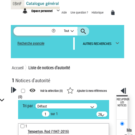
Panneau de gestion des cookies
Espace personnel
Aide
Une question ?
Historique
Tout
Recherche avancée
AUTRES RECHERCHES
Accueil
Liste de notices d’autorité
1
Notices d'autorité
Voir la sélection (
0
)
Ajouter à mes références
(
0
)
VOTRE RECHERCHE
RÉCUPÉRER
LES
Tri par :
Défaut
NOTICES
Recherche avancée dans les
sur 1
notices d’autorité
20
résultats/page
Œuvres liées à l'auteur :
1
Temperton, Rod (1947-2016)
Ma
Temperton, Rod (1947-2016)