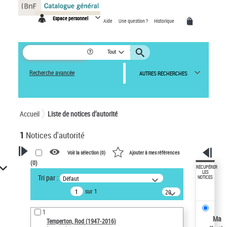
Panneau de gestion des cookies
Espace personnel
Aide
Une question ?
Historique
Tout
Recherche avancée
AUTRES RECHERCHES
Accueil
Liste de notices d’autorité
1
Notices d'autorité
Voir la sélection (
0
)
Ajouter à mes références
(
0
)
VOTRE RECHERCHE
RÉCUPÉRER
LES
Tri par :
Défaut
NOTICES
Recherche avancée dans les
sur 1
notices d’autorité
20
résultats/page
Œuvres liées à l'auteur :
1
Temperton, Rod (1947-2016)
Ma
Temperton, Rod (1947-2016)