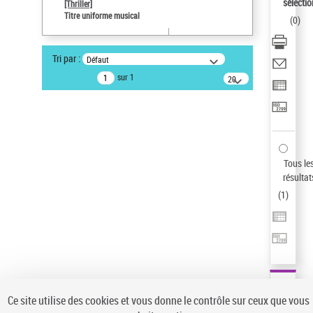
sélectio
[Thriller]
Pays
Titre uniforme musical
(
0
)
ne s'applique pas
Auteur d’œuvre
Tri par :
Défaut
Temperton, Rod (1947-2016)
sur 1
20
résultats/page
Statut de la notice d’autorité
Notice élémentaire
Sauvegarder votre recherche
AFFINER
Tous le
Type de notice d'autorité
résultat
(
1
)
Œuvre
(1)
Titre uniforme musical
(1)
Statut de la notice d’autorité
Pays
Auteur d’œuvre
Ce site utilise des cookies et vous donne le contrôle sur ceux que vous