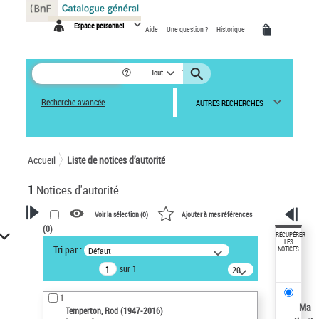
Panneau de gestion des cookies
Espace personnel
Aide
Une question ?
Historique
Tout
Recherche avancée
AUTRES RECHERCHES
Accueil
Liste de notices d’autorité
1
Notices d'autorité
Voir la sélection (
0
)
Ajouter à mes références
(
0
)
VOTRE RECHERCHE
RÉCUPÉRER
LES
Tri par :
Défaut
NOTICES
Recherche avancée dans les
sur 1
notices d’autorité
20
résultats/page
Œuvres liées à l'auteur :
1
Temperton, Rod (1947-2016)
Ma
Temperton, Rod (1947-2016)