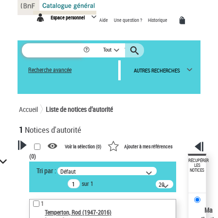
Panneau de gestion des cookies
Espace personnel
Aide
Une question ?
Historique
Tout
Recherche avancée
AUTRES RECHERCHES
Accueil
Liste de notices d’autorité
1
Notices d'autorité
Voir la sélection (
0
)
Ajouter à mes références
(
0
)
VOTRE RECHERCHE
RÉCUPÉRER
LES
Tri par :
Défaut
NOTICES
Recherche avancée dans les
sur 1
notices d’autorité
20
résultats/page
Œuvres liées à l'auteur :
1
Temperton, Rod (1947-2016)
Ma
Temperton, Rod (1947-2016)