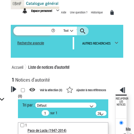
Panneau de gestion des cookies
Espace personnel
Aide
Une question ?
Historique
Tout
Recherche avancée
AUTRES RECHERCHES
Accueil
Liste de notices d’autorité
1
Notices d'autorité
Voir la sélection (
0
)
Ajouter à mes références
(
0
)
VOTRE RECHERCHE
RÉCUPÉRER
LES
Tri par :
Défaut
NOTICES
Recherche avancée dans les
sur 1
notices d’autorité
20
résultats/page
Œuvres liées à l'auteur :
1
Paco de Lucía (1947-2014)
Ma
Paco de Lucía (1947-2014)