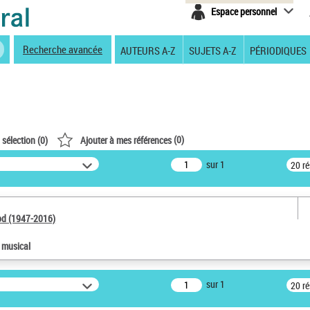
Espace personnel
Recherche avancée
AUTEURS A-Z
SUJETS A-Z
PÉRIODIQUES
(
0
)
 sélection (
0
)
Ajouter à mes références
sur 1
20 r
od (1947-2016)
e musical
sur 1
20 r