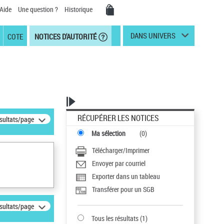
Aide
Une question ?
Historique
DANS UNIVERS
COTE
NOTICES D'AUTORITÉ
RÉCUPÉRER LES NOTICES
ésultats/page
Ma sélection
(
0
)
Télécharger/Imprimer
Envoyer par courriel
Exporter dans un tableau
Transférer pour un SGB
ésultats/page
Tous les résultats
(
1
)