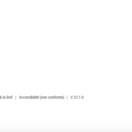
 à la BnF
|
Accessibilité (non conforme)
|
V 23.1.0