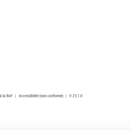
 à la BnF
|
Accessibilité (non conforme)
|
V 23.1.0