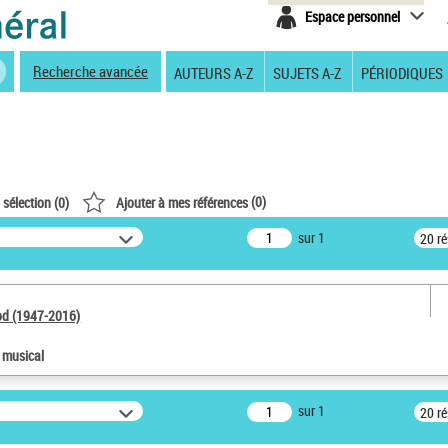
Espace personnel
Recherche avancée
AUTEURS A-Z
SUJETS A-Z
PÉRIODIQUES
(
0
)
 sélection (
0
)
Ajouter à mes références
sur 1
20 r
od (1947-2016)
e musical
sur 1
20 r