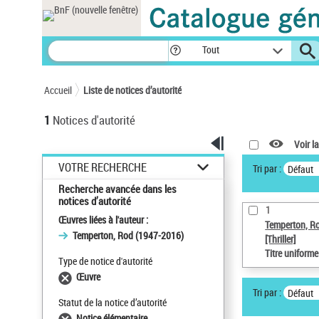
Panneau de gestion des cookies
Tout
Accueil
Liste de notices d’autorité
1
Notices d'autorité
Voir la
VOTRE RECHERCHE
Tri par :
Défaut
Recherche avancée dans les
notices d’autorité
1
Œuvres liées à l'auteur :
Temperton, R
Temperton, Rod (1947-2016)
[Thriller]
Titre uniform
Type de notice d'autorité
Œuvre
Tri par :
Défaut
Statut de la notice d’autorité
Notice élémentaire