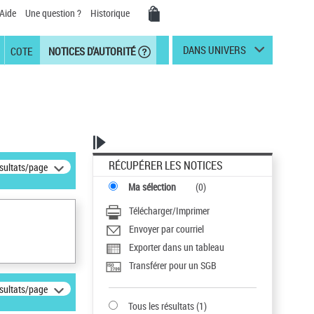
Aide
Une question ?
Historique
DANS UNIVERS
COTE
NOTICES D'AUTORITÉ
RÉCUPÉRER LES NOTICES
ésultats/page
Ma sélection
(
0
)
Télécharger/Imprimer
Envoyer par courriel
Exporter dans un tableau
Transférer pour un SGB
ésultats/page
Tous les résultats
(
1
)