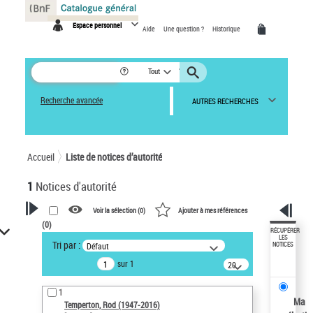
Panneau de gestion des cookies
Espace personnel
Aide
Une question ?
Historique
Tout
Recherche avancée
AUTRES RECHERCHES
Accueil
Liste de notices d’autorité
1
Notices d'autorité
Voir la sélection (
0
)
Ajouter à mes références
(
0
)
VOTRE RECHERCHE
RÉCUPÉRER
LES
Tri par :
Défaut
NOTICES
Recherche avancée dans les
sur 1
notices d’autorité
20
résultats/page
Œuvres liées à l'auteur :
1
Temperton, Rod (1947-2016)
Ma
Temperton, Rod (1947-2016)