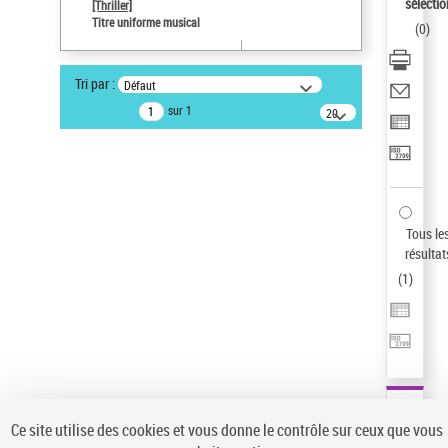
sélectio
[Thriller]
Auteur d’œuvre
Titre uniforme musical
(
0
)
Temperton, Rod (1947-2016)
Type de notice d'autorité
Tri par :
Défaut
Titre uniforme musical
sur 1
20
Œuvre
résultats/page
Sauvegarder votre recherche
AFFINER
Type de notice d'autorité
Tous le
Œuvre
(1)
résultat
Titre uniforme musical
(1)
(
1
)
Statut de la notice d’autorité
Pays
Auteur d’œuvre
Ce site utilise des cookies et vous donne le contrôle sur ceux que vous