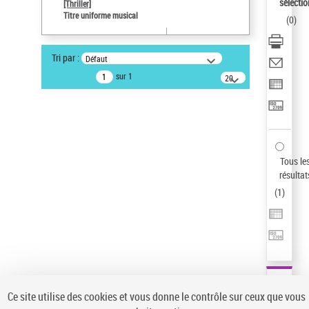
sélectio
[Thriller]
Auteur d’œuvre
Titre uniforme musical
(
0
)
Temperton, Rod (1947-2016)
Sauvegarder votre recherche
Tri par :
Défaut
AFFINER
sur 1
20
résultats/page
Type de notice d'autorité
Œuvre
(1)
Titre uniforme musical
(1)
Statut de la notice d’autorité
Tous le
résultat
Pays
(
1
)
Auteur d’œuvre
Ce site utilise des cookies et vous donne le contrôle sur ceux que vous