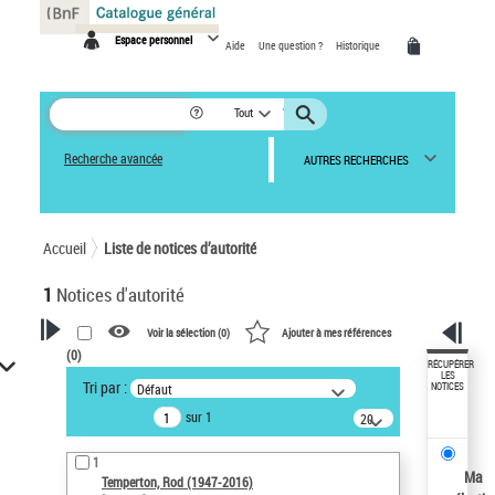
Panneau de gestion des cookies
Espace personnel
Aide
Une question ?
Historique
Tout
Recherche avancée
AUTRES RECHERCHES
Accueil
Liste de notices d’autorité
1
Notices d'autorité
Voir la sélection (
0
)
Ajouter à mes références
(
0
)
VOTRE RECHERCHE
RÉCUPÉRER
LES
Tri par :
Défaut
NOTICES
Recherche avancée dans les
sur 1
notices d’autorité
20
résultats/page
Œuvres liées à l'auteur :
1
Temperton, Rod (1947-2016)
Ma
Temperton, Rod (1947-2016)