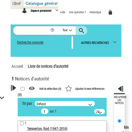
Panneau de gestion des cookies
Espace personnel
Aide
Une question ?
Historique
Tout
Recherche avancée
AUTRES RECHERCHES
Accueil
Liste de notices d’autorité
1
Notices d'autorité
Voir la sélection (
0
)
Ajouter à mes références
(
0
)
VOTRE RECHERCHE
RÉCUPÉRER
LES
Tri par :
Défaut
NOTICES
Recherche avancée dans les
sur 1
notices d’autorité
20
résultats/page
Œuvres liées à l'auteur :
1
Temperton, Rod (1947-2016)
Ma
Temperton, Rod (1947-2016)