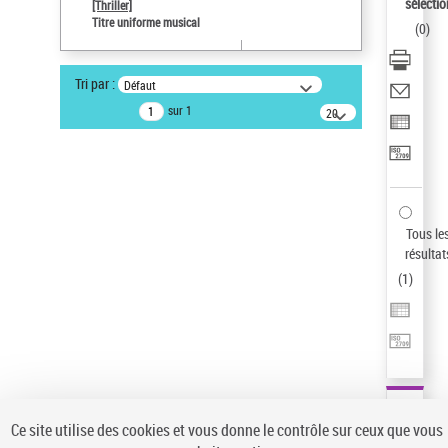
sélectio
[Thriller]
Type de notice d'autorité
Titre uniforme musical
(
0
)
Œuvre
Sauvegarder votre recherche
Tri par :
Défaut
AFFINER
sur 1
20
résultats/page
Type de notice d'autorité
Œuvre
(1)
Titre uniforme musical
(1)
Statut de la notice d’autorité
Tous le
résultat
Pays
(
1
)
Auteur d’œuvre
Ce site utilise des cookies et vous donne le contrôle sur ceux que vous