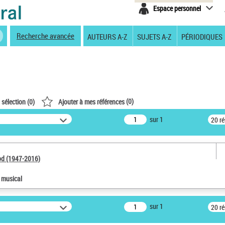
Espace personnel
Recherche avancée
AUTEURS A-Z
SUJETS A-Z
PÉRIODIQUES
(
0
)
 sélection (
0
)
Ajouter à mes références
sur 1
20 r
od (1947-2016)
e musical
sur 1
20 r