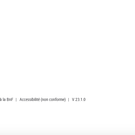
 à la BnF
|
Accessibilité (non conforme)
|
V 23.1.0