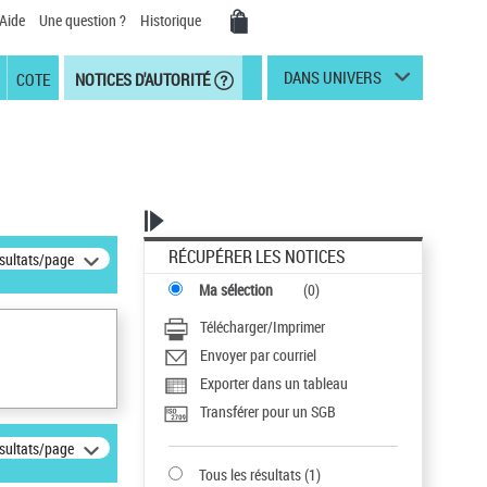
Aide
Une question ?
Historique
DANS UNIVERS
COTE
NOTICES D'AUTORITÉ
RÉCUPÉRER LES NOTICES
ésultats/page
Ma sélection
(
0
)
Télécharger/Imprimer
Envoyer par courriel
Exporter dans un tableau
Transférer pour un SGB
ésultats/page
Tous les résultats
(
1
)