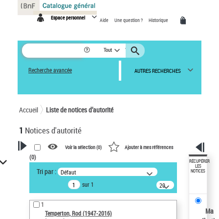
Panneau de gestion des cookies
Espace personnel
Aide
Une question ?
Historique
Tout
Recherche avancée
AUTRES RECHERCHES
Accueil
Liste de notices d’autorité
1
Notices d'autorité
Voir la sélection (
0
)
Ajouter à mes références
(
0
)
VOTRE RECHERCHE
RÉCUPÉRER
LES
Tri par :
Défaut
NOTICES
Recherche avancée dans les
sur 1
notices d’autorité
20
résultats/page
Œuvres liées à l'auteur :
1
Temperton, Rod (1947-2016)
Ma
Temperton, Rod (1947-2016)