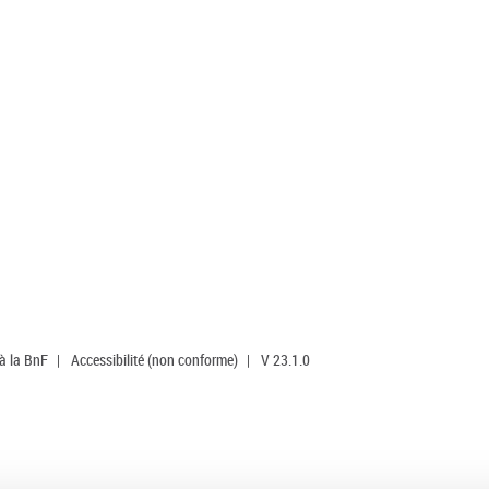
 à la BnF
|
Accessibilité (non conforme)
|
V 23.1.0