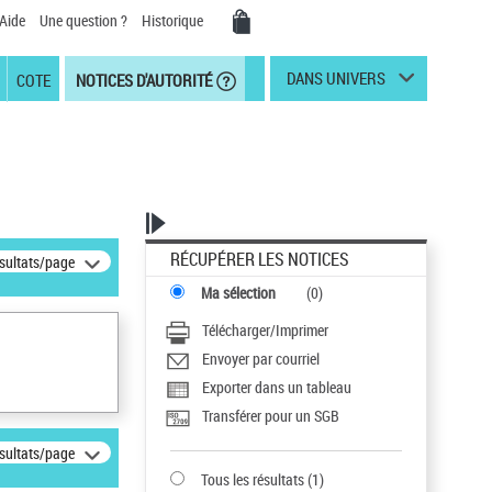
Aide
Une question ?
Historique
DANS UNIVERS
COTE
NOTICES D'AUTORITÉ
RÉCUPÉRER LES NOTICES
ésultats/page
Ma sélection
(
0
)
Télécharger/Imprimer
Envoyer par courriel
Exporter dans un tableau
Transférer pour un SGB
ésultats/page
Tous les résultats
(
1
)