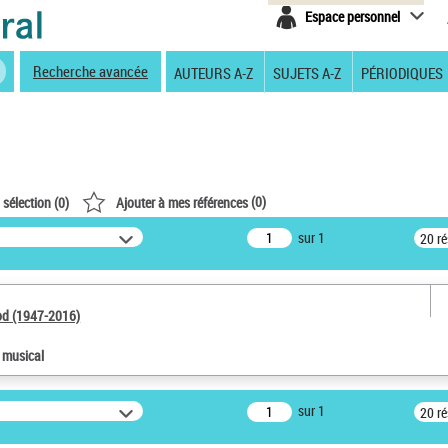
Espace personnel
Recherche avancée
AUTEURS A-Z
SUJETS A-Z
PÉRIODIQUES
(
0
)
 sélection (
0
)
Ajouter à mes références
sur 1
20 r
od (1947-2016)
e musical
sur 1
20 r