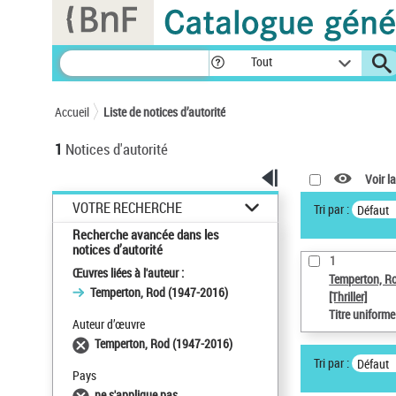
Panneau de gestion des cookies
Tout
Accueil
Liste de notices d’autorité
1
Notices d'autorité
Voir la
VOTRE RECHERCHE
Tri par :
Défaut
Recherche avancée dans les
notices d’autorité
1
Œuvres liées à l'auteur :
Temperton, R
Temperton, Rod (1947-2016)
[Thriller]
Titre uniform
Auteur d’œuvre
Temperton, Rod (1947-2016)
Tri par :
Défaut
Pays
ne s'applique pas