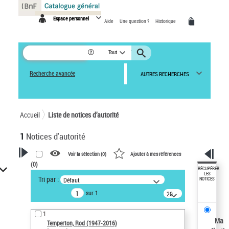
Panneau de gestion des cookies
Espace personnel
Aide
Une question ?
Historique
Tout
Recherche avancée
AUTRES RECHERCHES
Accueil
Liste de notices d’autorité
1
Notices d'autorité
Voir la sélection (
0
)
Ajouter à mes références
(
0
)
VOTRE RECHERCHE
RÉCUPÉRER
LES
Tri par :
Défaut
NOTICES
Recherche avancée dans les
sur 1
notices d’autorité
20
résultats/page
Œuvres liées à l'auteur :
1
Temperton, Rod (1947-2016)
Ma
Temperton, Rod (1947-2016)