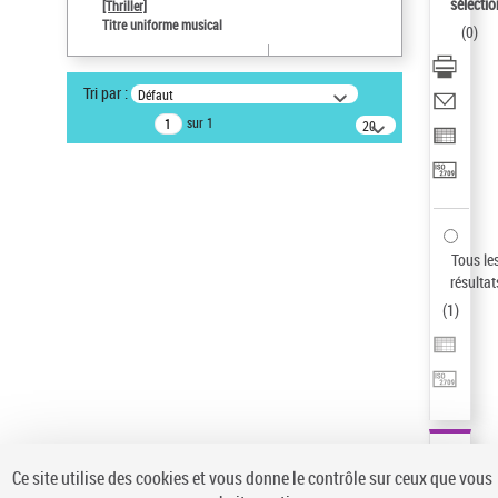
sélectio
[Thriller]
Auteur d’œuvre
Titre uniforme musical
(
0
)
Temperton, Rod (1947-2016)
Statut de la notice d’autorité
Tri par :
Défaut
Notice élémentaire
sur 1
20
résultats/page
Type de notice d'autorité
Œuvre
Titre uniforme musical
Sauvegarder votre recherche
Tous le
AFFINER
résultat
Type de notice d'autorité
(
1
)
Œuvre
(1)
Titre uniforme musical
(1)
Statut de la notice d’autorité
Pays
Auteur d’œuvre
Ce site utilise des cookies et vous donne le contrôle sur ceux que vous