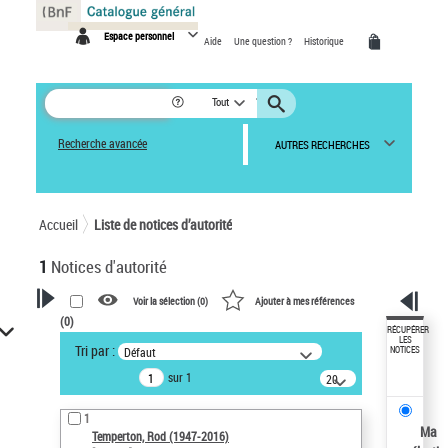
Panneau de gestion des cookies
Espace personnel
Aide
Une question ?
Historique
Tout
Recherche avancée
AUTRES RECHERCHES
Accueil
Liste de notices d’autorité
1
Notices d'autorité
Voir la sélection (
0
)
Ajouter à mes références
(
0
)
VOTRE RECHERCHE
RÉCUPÉRER
LES
Tri par :
Défaut
NOTICES
Recherche avancée dans les
sur 1
notices d’autorité
20
résultats/page
Œuvres liées à l'auteur :
1
Temperton, Rod (1947-2016)
Ma
Temperton, Rod (1947-2016)