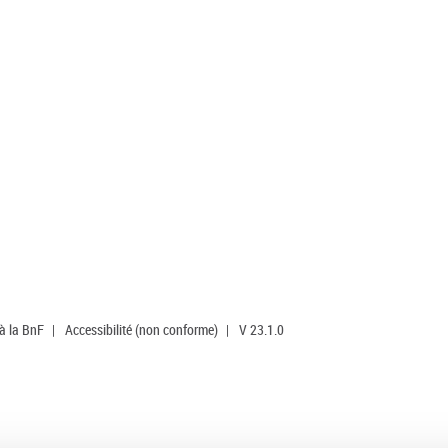
 à la BnF
|
Accessibilité (non conforme)
|
V 23.1.0