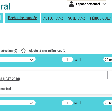
Espace personnel
Recherche avancée
AUTEURS A-Z
SUJETS A-Z
PÉRIODIQUES
(
0
)
 sélection (
0
)
Ajouter à mes références
sur 1
20 r
od (1947-2016)
e musical
sur 1
20 r