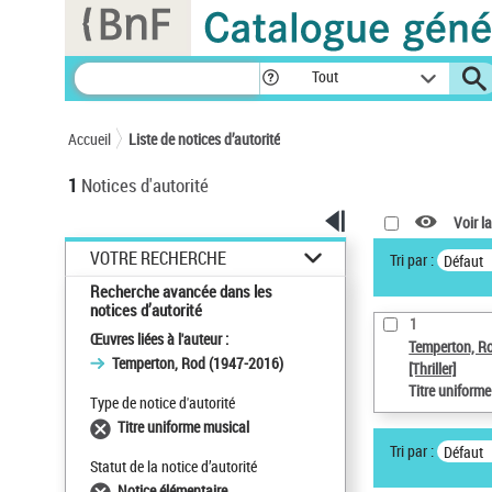
Panneau de gestion des cookies
Tout
Accueil
Liste de notices d’autorité
1
Notices d'autorité
Voir la
VOTRE RECHERCHE
Tri par :
Défaut
Recherche avancée dans les
notices d’autorité
1
Œuvres liées à l'auteur :
Temperton, R
Temperton, Rod (1947-2016)
[Thriller]
Titre uniform
Type de notice d'autorité
Titre uniforme musical
Tri par :
Défaut
Statut de la notice d’autorité
Notice élémentaire