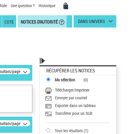
Aide
Une question ?
Historique
DANS UNIVERS
COTE
NOTICES D'AUTORITÉ
RÉCUPÉRER LES NOTICES
ésultats/page
Ma sélection
(
0
)
Télécharger/Imprimer
Envoyer par courriel
Exporter dans un tableau
Transférer pour un SGB
ésultats/page
Tous les résultats
(
1
)