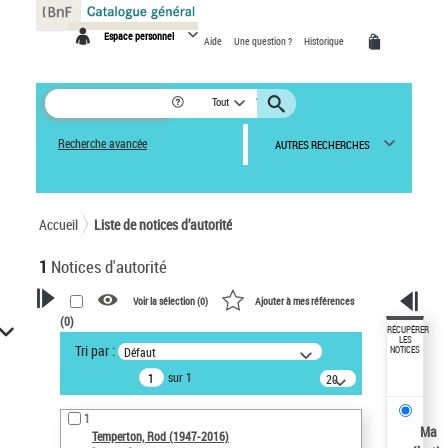
Panneau de gestion des cookies
Espace personnel
Aide
Une question ?
Historique
Tout
Recherche avancée
AUTRES RECHERCHES
Accueil
Liste de notices d’autorité
1
Notices d'autorité
Voir la sélection (
0
)
Ajouter à mes références
(
0
)
VOTRE RECHERCHE
RÉCUPÉRER
LES
Tri par :
Défaut
NOTICES
Recherche avancée dans les
sur 1
notices d’autorité
20
résultats/page
Œuvres liées à l'auteur :
1
Temperton, Rod (1947-2016)
Ma
Temperton, Rod (1947-2016)