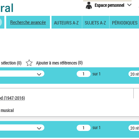
Espace personnel
Recherche avancée
AUTEURS A-Z
SUJETS A-Z
PÉRIODIQUES
(
0
)
 sélection (
0
)
Ajouter à mes références
sur 1
20 r
od (1947-2016)
e musical
sur 1
20 r