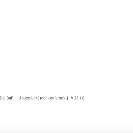
 à la BnF
|
Accessibilité (non conforme)
|
V 23.1.0