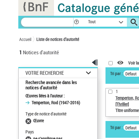
Panneau de gestion des cookies
Tout
Accueil
Liste de notices d’autorité
1
Notices d'autorité
Voir la
VOTRE RECHERCHE
Tri par :
Défaut
Recherche avancée dans les
notices d’autorité
1
Œuvres liées à l'auteur :
Temperton, R
Temperton, Rod (1947-2016)
[Thriller]
Titre uniform
Type de notice d'autorité
Œuvre
Tri par :
Défaut
Pays
ne s'applique pas