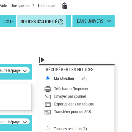
Aide
Une question ?
Historique
DANS UNIVERS
COTE
NOTICES D'AUTORITÉ
RÉCUPÉRER LES NOTICES
ésultats/page
Ma sélection
(
0
)
Télécharger/Imprimer
Envoyer par courriel
Exporter dans un tableau
Transférer pour un SGB
ésultats/page
Tous les résultats
(
1
)