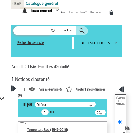
Panneau de gestion des cookies
Espace personnel
Aide
Une question ?
Historique
Tout
Recherche avancée
AUTRES RECHERCHES
Accueil
Liste de notices d’autorité
1
Notices d'autorité
Voir la sélection (
0
)
Ajouter à mes références
(
0
)
VOTRE RECHERCHE
RÉCUPÉRER
LES
Tri par :
Défaut
NOTICES
Recherche avancée dans les
sur 1
notices d’autorité
20
résultats/page
Œuvres liées à l'auteur :
1
Temperton, Rod (1947-2016)
Ma
Temperton, Rod (1947-2016)