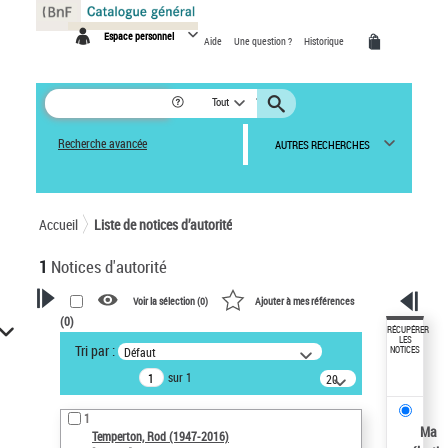
Panneau de gestion des cookies
Espace personnel
Aide
Une question ?
Historique
Tout
Recherche avancée
AUTRES RECHERCHES
Accueil
Liste de notices d’autorité
1
Notices d'autorité
Voir la sélection (
0
)
Ajouter à mes références
(
0
)
VOTRE RECHERCHE
RÉCUPÉRER
LES
Tri par :
Défaut
NOTICES
Recherche avancée dans les
sur 1
notices d’autorité
20
résultats/page
Œuvres liées à l'auteur :
1
Temperton, Rod (1947-2016)
Ma
Temperton, Rod (1947-2016)