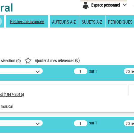
Espace personnel
Recherche avancée
AUTEURS A-Z
SUJETS A-Z
PÉRIODIQUES
(
0
)
 sélection (
0
)
Ajouter à mes références
sur 1
20 r
od (1947-2016)
e musical
sur 1
20 r