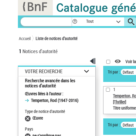
Panneau de gestion des cookies
Tout
Accueil
Liste de notices d’autorité
1
Notices d'autorité
Voir la
VOTRE RECHERCHE
Tri par :
Défaut
Recherche avancée dans les
notices d’autorité
1
Œuvres liées à l'auteur :
Temperton, R
Temperton, Rod (1947-2016)
[Thriller]
Titre uniform
Type de notice d'autorité
Œuvre
Tri par :
Défaut
Pays
ne s'applique pas