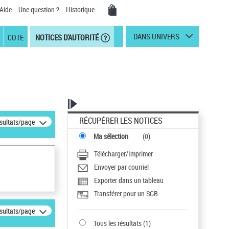
Aide
Une question ?
Historique
DANS UNIVERS
COTE
NOTICES D'AUTORITÉ
RÉCUPÉRER LES NOTICES
ésultats/page
Ma sélection
(
0
)
Télécharger/Imprimer
Envoyer par courriel
Exporter dans un tableau
Transférer pour un SGB
ésultats/page
Tous les résultats
(
1
)