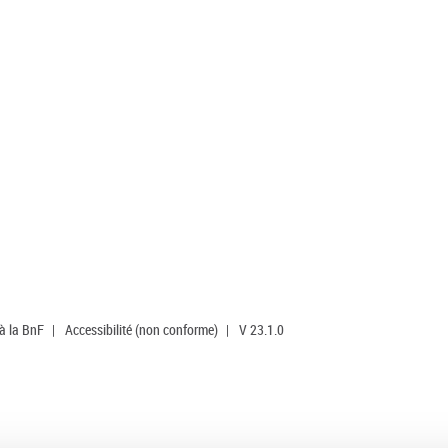
 à la BnF
|
Accessibilité (non conforme)
|
V 23.1.0