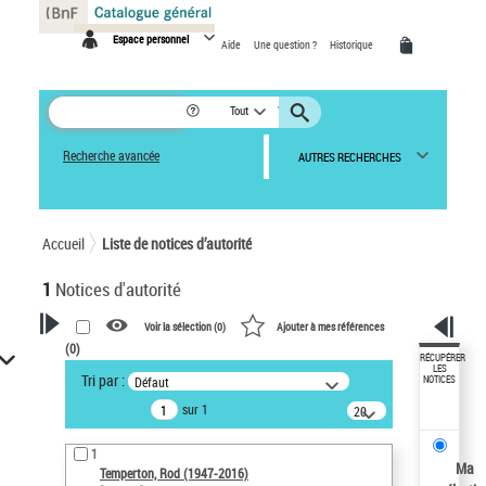
Panneau de gestion des cookies
Espace personnel
Aide
Une question ?
Historique
Tout
Recherche avancée
AUTRES RECHERCHES
Accueil
Liste de notices d’autorité
1
Notices d'autorité
Voir la sélection (
0
)
Ajouter à mes références
(
0
)
VOTRE RECHERCHE
RÉCUPÉRER
LES
Tri par :
Défaut
NOTICES
Recherche avancée dans les
sur 1
notices d’autorité
20
résultats/page
Œuvres liées à l'auteur :
1
Temperton, Rod (1947-2016)
Ma
Temperton, Rod (1947-2016)