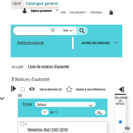
Panneau de gestion des cookies
Espace personnel
Aide
Une question ?
Historique
Tout
Recherche avancée
AUTRES RECHERCHES
Accueil
Liste de notices d’autorité
1
Notices d'autorité
Voir la sélection (
0
)
Ajouter à mes références
(
0
)
VOTRE RECHERCHE
RÉCUPÉRER
LES
Tri par :
Défaut
NOTICES
Recherche avancée dans les
sur 1
notices d’autorité
20
résultats/page
Œuvres liées à l'auteur :
1
Temperton, Rod (1947-2016)
Ma
Temperton, Rod (1947-2016)