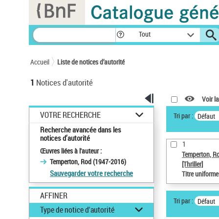
Panneau de gestion des cookies
Tout
Accueil
Liste de notices d’autorité
1
Notices d'autorité
Voir la
VOTRE RECHERCHE
Tri par :
Défaut
Recherche avancée dans les
notices d’autorité
1
Œuvres liées à l'auteur :
Temperton, R
Temperton, Rod (1947-2016)
[Thriller]
Sauvegarder votre recherche
Titre uniform
AFFINER
Tri par :
Défaut
Type de notice d'autorité