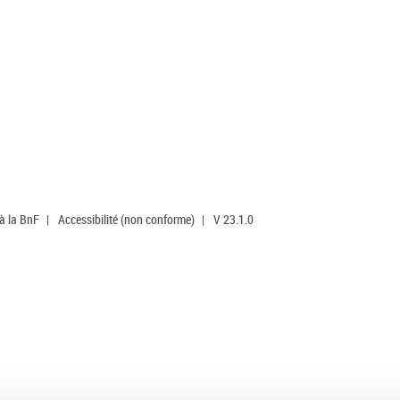
 à la BnF
|
Accessibilité (non conforme)
|
V 23.1.0