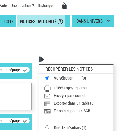
Aide
Une question ?
Historique
DANS UNIVERS
COTE
NOTICES D'AUTORITÉ
RÉCUPÉRER LES NOTICES
ésultats/page
Ma sélection
(
0
)
Télécharger/Imprimer
Envoyer par courriel
Exporter dans un tableau
Transférer pour un SGB
ésultats/page
Tous les résultats
(
1
)