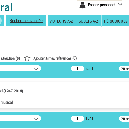
Espace personnel
Recherche avancée
AUTEURS A-Z
SUJETS A-Z
PÉRIODIQUES
(
0
)
 sélection (
0
)
Ajouter à mes références
sur 1
20 r
od (1947-2016)
e musical
sur 1
20 r