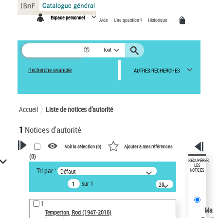
Panneau de gestion des cookies
Espace personnel
Aide
Une question ?
Historique
Tout
Recherche avancée
AUTRES RECHERCHES
Accueil
Liste de notices d’autorité
1
Notices d'autorité
Voir la sélection (
0
)
Ajouter à mes références
(
0
)
VOTRE RECHERCHE
RÉCUPÉRER
LES
Tri par :
Défaut
NOTICES
Recherche avancée dans les
sur 1
notices d’autorité
20
résultats/page
Œuvres liées à l'auteur :
1
Temperton, Rod (1947-2016)
Ma
Temperton, Rod (1947-2016)